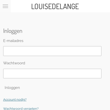
LOUISEDELANGE
Ga
direct
naar
de
hoofdinhoud
Inloggen
E-mailadres
Wachtwoord
Inloggen
Account nodig?
Wachtwoord vergeten?