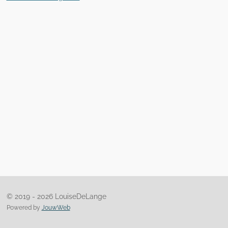
© 2019 - 2026 LouiseDeLange
Powered by
JouwWeb